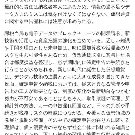
最終的な責任は納税者本人にあるため、情報の過不足やデ
ータ入力のミスには気を付けなくてはならない。仮想通貨
に関する申告漏れには注意が求められる。
課税当局も電子データやブロックチェーンの開示請求、新
技術を活用した資産把握の強化を進めている。乏しい知識
や手間を理由とした未申告は、時に重加算税や延滞金のリ
スクを生む可能性もあるため、仮想通貨取引に関与した場
合は都度損益を整理し、必ず期間内に確定申告の手続きを
行うことが求められる。新しい時代に誕生した仮想通貨
は、デジタル技術の進展とともに大きな成長を遂げてきた
反面、確定申告や納税においては、従来と異なる管理や申
告上の工夫が重要となる。制度の変化や最新動向をつかむ
努力が不可欠であることはもちろん、取引履歴の管理、所
得計算の方法、万一の申告漏れ回避など、日々の判断や手
続きが税務リスクの軽減につながる。今後もる仮想領域の
発展と規制の整備、その中での確定申告の在り方に関する
理解は、個人消費者のみならず社会全体に問われる知識と
なっていくため、正しい知識の習得と慎重な行動が求めら