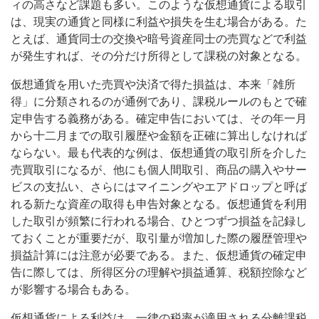
ィの高さなど課題も多い。このような仮想通貨による取引
は、現実の通貨と同様に利益や損失を生む場合がある。た
とえば、通貨同士の交換や暗号資産同士の売買などで利益
が発生すれば、その分だけ所得として課税の対象となる。
仮想通貨を用いた売買や決済で得た損益は、本来「雑所
得」に分類されるのが通例であり、課税ルールのもとで確
定申告する義務がある。確定申告においては、その年一月
から十二月までの取引履歴や金額を正確に算出しなければ
ならない。最も代表的な例は、仮想通貨の取引所を介した
売買取引になるが、他にも個人間取引、商品の購入やサー
ビスの支払い、さらにはマイニングやエアドロップと呼ば
れる新たな資産の取得も申告対象となる。仮想通貨を利用
した取引が頻繁に行われる場合、ひとつずつ損益を記録し
ておくことが重要だが、取引量が増加した際の履歴管理や
損益計算には注意が必要である。また、仮想通貨の確定申
告に際しては、所得区分の理解や損益通算、税額控除など
が影響する場合もある。
仮想通貨による利益は、一律の税率が適用される分離課税