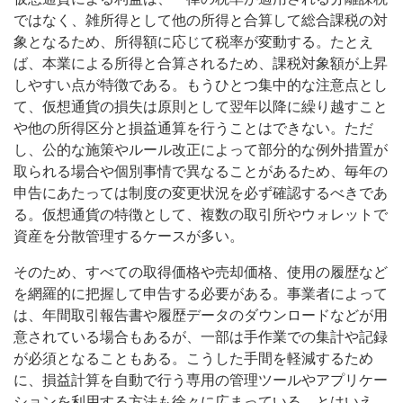
ではなく、雑所得として他の所得と合算して総合課税の対
象となるため、所得額に応じて税率が変動する。たとえ
ば、本業による所得と合算されるため、課税対象額が上昇
しやすい点が特徴である。もうひとつ集中的な注意点とし
て、仮想通貨の損失は原則として翌年以降に繰り越すこと
や他の所得区分と損益通算を行うことはできない。ただ
し、公的な施策やルール改正によって部分的な例外措置が
取られる場合や個別事情で異なることがあるため、毎年の
申告にあたっては制度の変更状況を必ず確認するべきであ
る。仮想通貨の特徴として、複数の取引所やウォレットで
資産を分散管理するケースが多い。
そのため、すべての取得価格や売却価格、使用の履歴など
を網羅的に把握して申告する必要がある。事業者によって
は、年間取引報告書や履歴データのダウンロードなどが用
意されている場合もあるが、一部は手作業での集計や記録
が必須となることもある。こうした手間を軽減するため
に、損益計算を自動で行う専用の管理ツールやアプリケー
ションを利用する方法も徐々に広まっている。とはいえ、