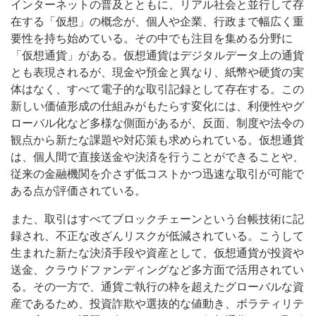
インターネットの普及とともに、リアル社会と並行して存
在する「仮想」の概念が、個人や企業、行政まで幅広く重
要性を持ち始めている。
その中でも注目を集める分野に
「仮想通貨」がある。仮想通貨はデジタルデータ上の通貨
とも表現されるが、現金や預金と異なり、紙幣や硬貨の実
体はなく、すべて電子的な取引記録として存在する。この
新しい価値形成の仕組みがもたらす変化には、利便性やグ
ローバル化など多様な側面があるが、反面、制度や法令の
観点から新たな課題や対応策も求められている。仮想通貨
は、個人間で直接送金や決済を行うことができることや、
従来の金融機関を介さず低コストかつ迅速な取引が可能で
ある点が評価されている。
また、取引はすべてブロックチェーンという台帳技術に記
録され、不正な改ざんリスクが低減されている。こうして
生まれた新たな決済手段や資産として、仮想通貨が投資や
送金、クラウドファンディングなど多方面で活用されてい
る。その一方で、通貨ご執行の枠を超えたグローバルな資
産であるため、投資詐欺や選抜的な値動き、ボラティリテ