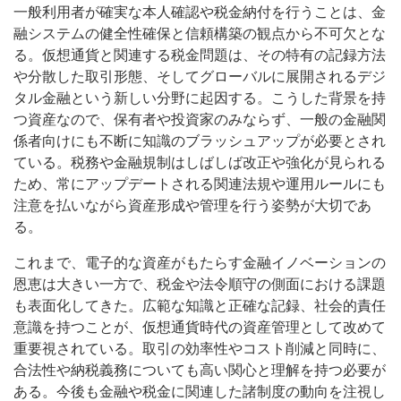
一般利用者が確実な本人確認や税金納付を行うことは、金
融システムの健全性確保と信頼構築の観点から不可欠とな
る。仮想通貨と関連する税金問題は、その特有の記録方法
や分散した取引形態、そしてグローバルに展開されるデジ
タル金融という新しい分野に起因する。こうした背景を持
つ資産なので、保有者や投資家のみならず、一般の金融関
係者向けにも不断に知識のブラッシュアップが必要とされ
ている。税務や金融規制はしばしば改正や強化が見られる
ため、常にアップデートされる関連法規や運用ルールにも
注意を払いながら資産形成や管理を行う姿勢が大切であ
る。
これまで、電子的な資産がもたらす金融イノベーションの
恩恵は大きい一方で、税金や法令順守の側面における課題
も表面化してきた。広範な知識と正確な記録、社会的責任
意識を持つことが、仮想通貨時代の資産管理として改めて
重要視されている。取引の効率性やコスト削減と同時に、
合法性や納税義務についても高い関心と理解を持つ必要が
ある。今後も金融や税金に関連した諸制度の動向を注視し