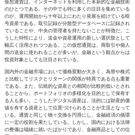
仮想通貨は、インターネットを利用した革新的な金融技術
のひとつである。
その中でも特に多くの注目を集めている
のが、運用開始から十年以上にわたり発展を続けている暗
号資産である。取引記録が分散型データベースに記録され
ていることや、中央の管理者を持たないことが特徴だ。こ
うした特性により、送金や資産運用の新しい選択肢として
幅広く活用されつつある。この仮想通貨は、商取引や個人
間の送金に使われることが多いが、金融という観点からは
投資対象としても注目されている。
国内外の金融市場において価格変動が大きく、為替や株式
と比較してリスクとリターンの関係が特異である点も重要
である。また、伝統的な資産との相関が比較的低いとされ
ることから、ポートフォリオの多様化を目的として保有す
る人も多い。こうしたデジタル資産は、法的には財産的価
値を有する資産として位置づけられることが主流となって
いる。通貨と同じく物々交換を円滑にし、金融経済の循環
に一定の役割を果たしている。しかし、国内における法律
の整備は端緒に就いたばかりであり、金融商品としての位