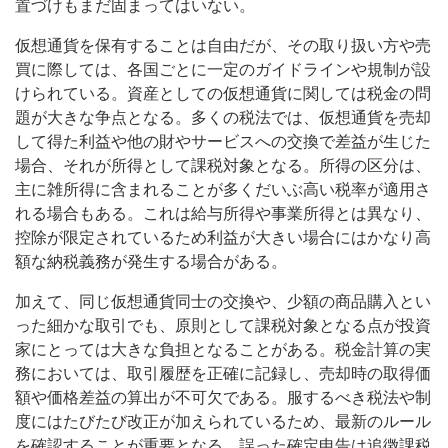
置づけもまだ固まってはいない。
仮想通貨を保有することは自由だが、その取り扱い方や売
買に際しては、各国ごとに一定のガイドラインや規制が設
けられている。資産としての仮想通貨に関しては税金の問
題が大きな争点となる。多くの税法では、仮想通貨を売却
して得た利益や他の財やサービスへの交換で差益が生じた
場合、それが所得として課税対象となる。所得の区分は、
主に雑所得に含まれることが多くだいぶ高い税率が適用さ
れる場合もある。これは給与所得や事業所得とは異なり、
控除が限定されているため利益が大きい場合にはかなり高
額な納税義務が発生する場合がある。
加えて、同じ仮想通貨同士の交換や、少額の商品購入とい
った細かな取引でも、原則として課税対象となる点が投資
家にとっては大きな負担となることがある。税金計算の実
務においては、取引履歴を正確に記録し、売却時の取得価
額や価格差益の算出が不可欠である。服するべき税法や制
度にはたびたび改正が加えられているため、最新のルール
を確認することが重要となる。誤った確定申告は追徴課税