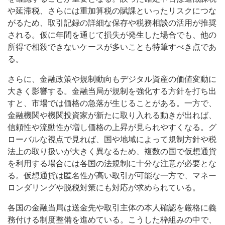
や延滞税、さらには重加算税の賦課といったリスクにつな
がるため、取引記録の詳細な保存や税務相談の活用が推奨
される。仮に年間を通じて損失が発生した場合でも、他の
所得で相殺できないケースが多いことも特筆すべき点であ
る。
さらに、金融政策や規制動向もデジタル資産の価値変動に
大きく影響する。金融当局が規制を強化する方針を打ち出
すと、市場では価格の急落が生じることがある。一方で、
金融機関や機関投資家が新たに取り入れる動きが出れば、
信頼性や流動性が増し価格の上昇が見られやすくなる。グ
ローバルな視点で見れば、国や地域によって規制方針や税
法上の取り扱いが大きく異なるため、複数の国で仮想通貨
を利用する場合には各国の法規制に十分な注意が必要とな
る。仮想通貨は匿名性が高い取引が可能な一方で、マネー
ロンダリングや脱税対策にも対応が求められている。
各国の金融当局は送金先や取引主体の本人確認を厳格に義
務付ける制度整備を進めている。こうした枠組みの中で、