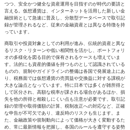
つつ、安全かつ健全な資産運用を目指すのが時代の要請と
言える。仮想通貨は、インターネットを活用した新しい金
融技術として急速に普及し、分散型データベースで取引記
録が管理されるなど、従来の金融資産とは異なる特徴を持
っています。
商取引や投資対象としての利用が進み、伝統的資産と異な
るリスク・リターンや低い相関性を活かし、ポートフォリ
オの多様化を図る目的で保有されるケースも増えていま
す。法的にも資産的価値を持つものとして認識されている
ものの、規制やガイドラインの整備は各国で発展途上にあ
り、税務面では仮想通貨の売買益や交換益に対する課税が
大きな論点となっています。特に日本では多くが雑所得と
して区分され、高額な税率が課される場合があるほか、損
失を他の所得と相殺しにくい点も注意が必要です。取引記
録の管理や取得価額の計算、税制改正への対応など、正確
な申告が不可欠であり、違反時のリスクも生じます。ま
た、金融政策や規制動向によって価格が大きく変動するた
め、常に最新情報を把握し、各国のルールを遵守する姿勢